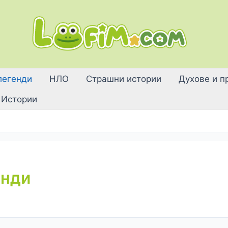
легенди
НЛО
Страшни истории
Духове и п
Истории
енди