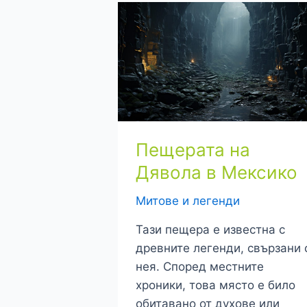
Пещерата на
Дявола в Мексико
Митове и легенди
Тази пещера е известна с
древните легенди, свързани 
нея. Според местните
хроники, това място е било
обитавано от духове или