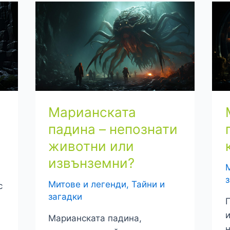
Марианската
падина – непознати
животни или
извънземни?
Митове и легенди
,
Тайни и
с
загадки
П
и
Марианската падина,