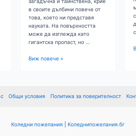
загадъчна и тайнствена, крие
в своите дълбини повече от
с
това, което ни представя
науката. На повърхността
с
може да изглежда като
гигантска пропаст, но …
М
п
Марианската
Виж повече »
П
падина
–
д
непознати
с
животни
ас
Общи условия
Политика за поверителност
Кон
или
извънземни?
Коледни пожелания
|
Коледнипожелания.бг