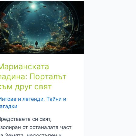
Марианската
падина: Порталът
към друг свят
Митове и легенди
,
Тайни и
загадки
редставете си свят,
золиран от останалата част
на Земята, недостъпен и