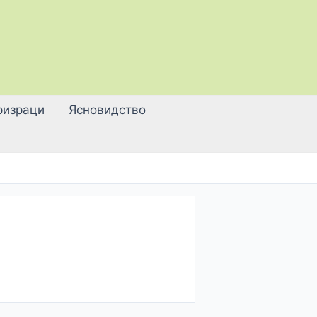
ризраци
Ясновидство