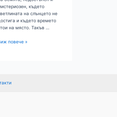
мистериозен, където
ветлината на слънцето не
достига и където времето
тои на място. Такъв …
арианската
Виж повече »
адина:
орталът
към
руг
вят
такти