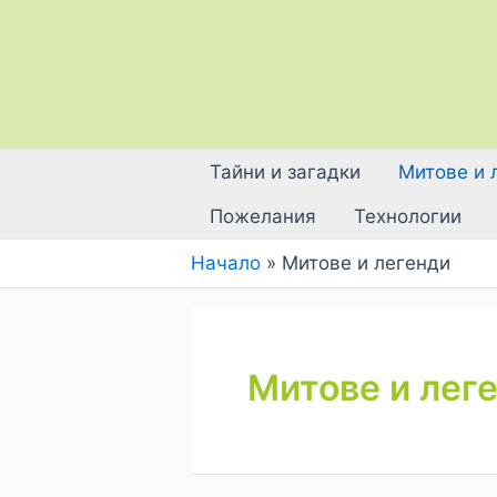
Skip
to
content
Тайни и загадки
Митове и 
Пожелания
Технологии
Начало
Митове и легенди
Митове и лег