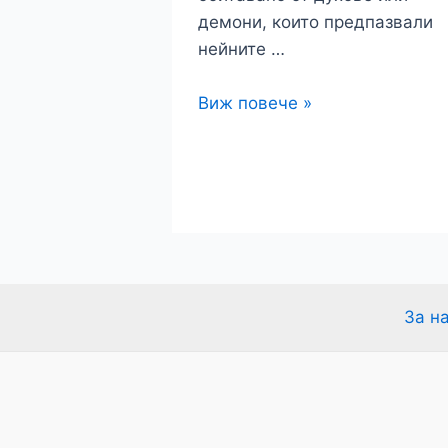
демони, които предпазвали
нейните …
Пещерата
Виж повече »
на
Дявола
в
Мексико
За н