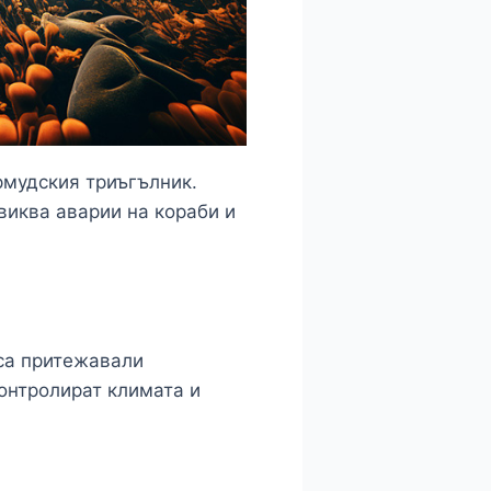
рмудския триъгълник.
виква аварии на кораби и
 са притежавали
контролират климата и