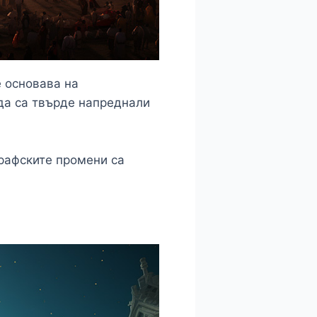
е основава на
да са твърде напреднали
графските промени са