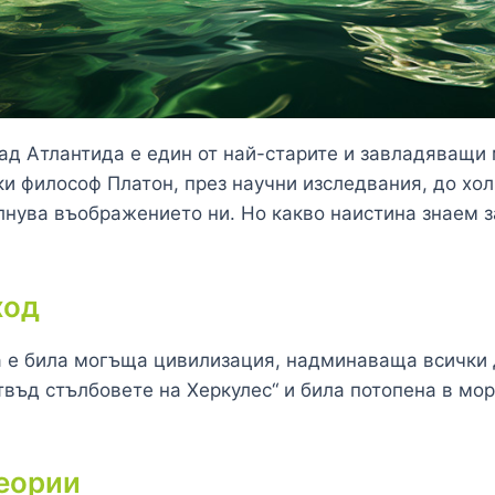
рад Атлантида е един от най-старите и завладяващи
ки философ Платон, през научни изследвания, до хо
лнува въображението ни. Но какво наистина знаем з
ход
 е била могъща цивилизация, надминаваща всички д
отвъд стълбовете на Херкулес“ и била потопена в мо
еории