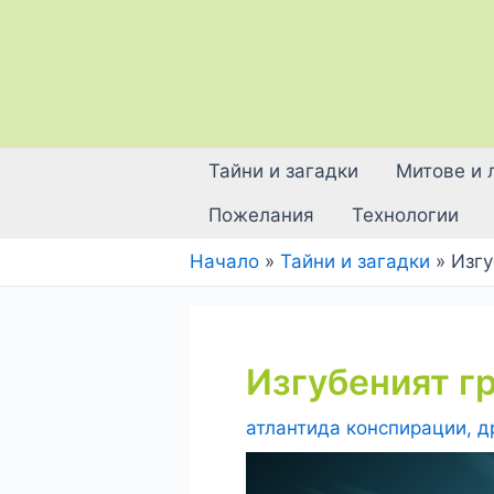
Skip
to
content
Тайни и загадки
Митове и 
Пожелания
Технологии
Начало
Тайни и загадки
Изгу
Изгубеният г
атлантида конспирации
,
д