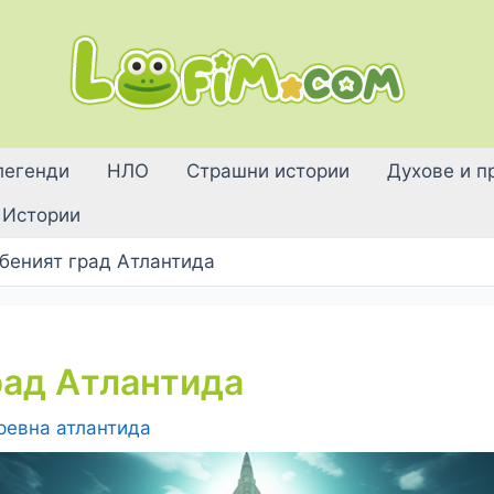
легенди
НЛО
Страшни истории
Духове и п
Истории
беният град Атлантида
рад Атлантида
ревна атлантида