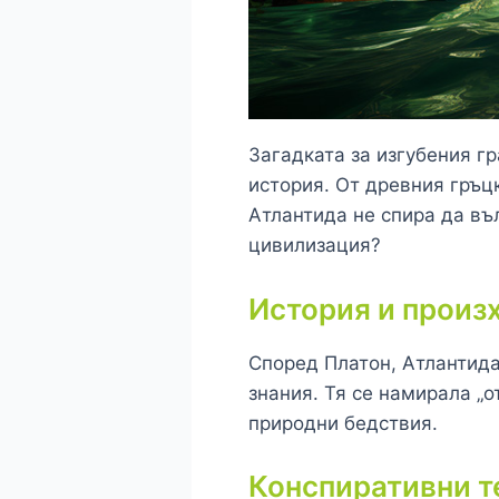
Загадката за изгубения г
история. От древния гръц
Атлантида не спира да въ
цивилизация?
История и произ
Според Платон, Атлантида
знания. Тя се намирала „
природни бедствия.
Конспиративни т