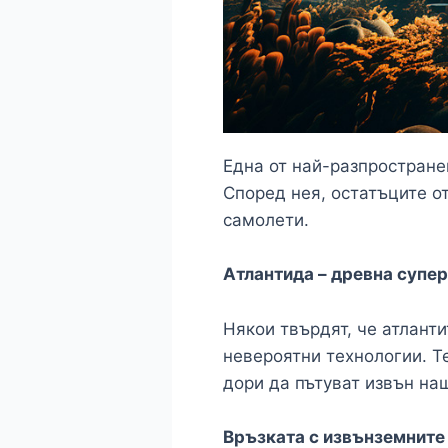
Една от най-разпростране
Според нея, остатъците о
самолети.
Атлантида – древна супе
Някои твърдят, че атлант
невероятни технологии. Т
дори да пътуват извън на
Връзката с извънземните