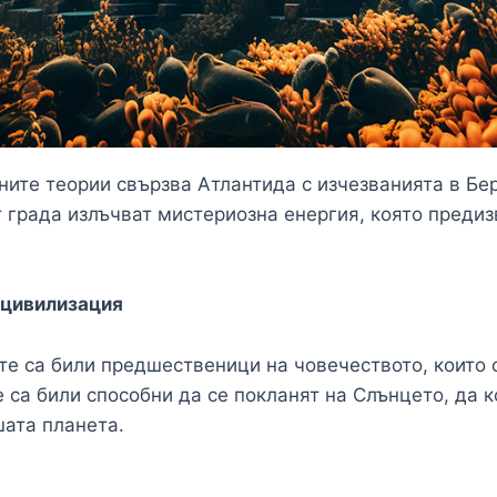
ните теории свързва Атлантида с изчезванията в Бе
т града излъчват мистериозна енергия, която предиз
рцивилизация
ите са били предшественици на човечеството, които
е са били способни да се покланят на Слънцето, да 
шата планета.