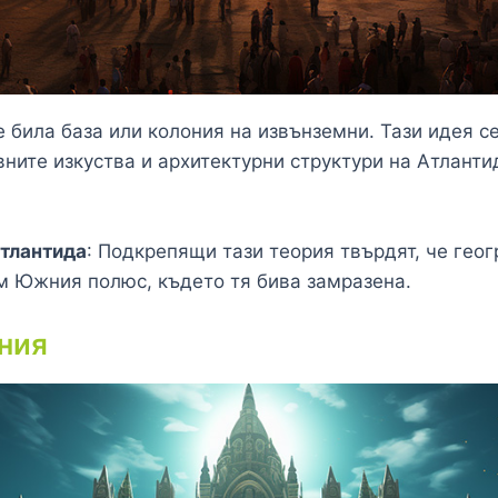
е била база или колония на извънземни. Тази идея с
ните изкуства и архитектурни структури на Атланти
Атлантида
: Подкрепящи тази теория твърдят, че гео
м Южния полюс, където тя бива замразена.
ния