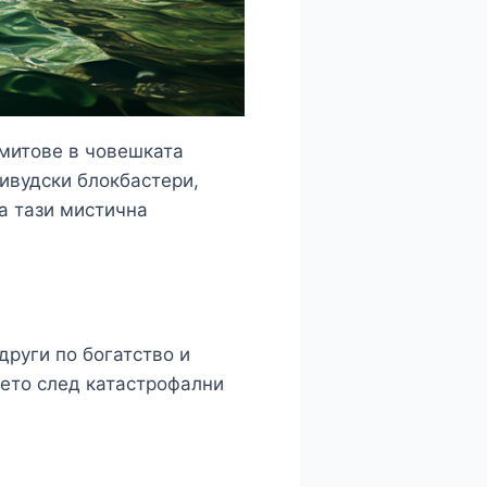
 митове в човешката
ливудски блокбастери,
а тази мистична
руги по богатство и
рето след катастрофални