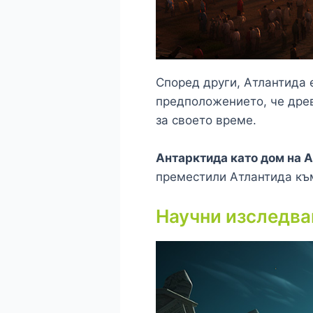
Според други, Атлантида 
предположението, че древ
за своето време.
Антарктида като дом на 
преместили Атлантида къ
Научни изследва