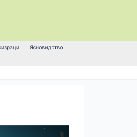
ризраци
Ясновидство