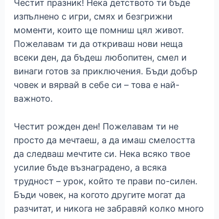
Честит празник! Нека детството ти бъде
изпълнено с игри, смях и безгрижни
моменти, които ще помниш цял живот.
Пожелавам ти да откриваш нови неща
всеки ден, да бъдеш любопитен, смел и
винаги готов за приключения. Бъди добър
човек и вярвай в себе си – това е най-
важното.
Честит рожден ден! Пожелавам ти не
просто да мечтаеш, а да имаш смелостта
да следваш мечтите си. Нека всяко твое
усилие бъде възнаградено, а всяка
трудност – урок, който те прави по-силен.
Бъди човек, на когото другите могат да
разчитат, и никога не забравяй колко много